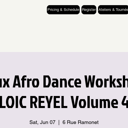
Pricing & Schedule
Register
Ateliers & Tourné
x Afro Dance Works
LOIC REYEL Volume 
Sat, Jun 07
  |  
6 Rue Ramonet