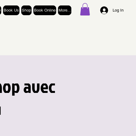
e
Book Us
Shop
Book Online
More...
Log In
hop avec
4