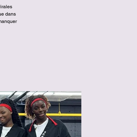
irales
ue dans
 manquer