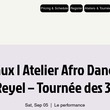
Pricing & Schedule
Register
Ateliers & Tourné
x | Atelier Afro Da
Reyel – Tournée des 
Sat, Sep 05
  |  
Le performance