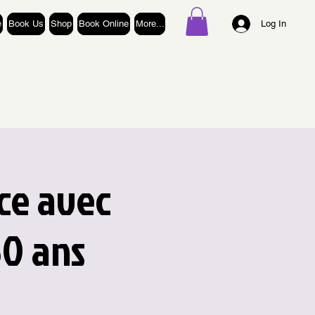
e
Book Us
Shop
Book Online
More...
Log In
nce avec
30 ans