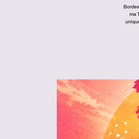
Bordea
ma T
unique