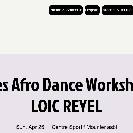
Pricing & Schedule
Register
Ateliers & Tourné
es Afro Dance Works
LOIC REYEL
Sun, Apr 26
  |  
Centre Sportif Mounier asbl