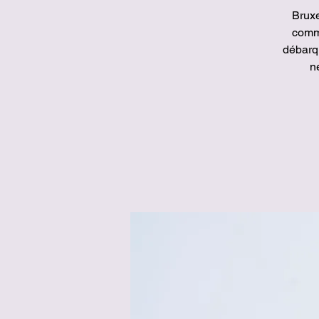
Bruxe
comme
débarq
n