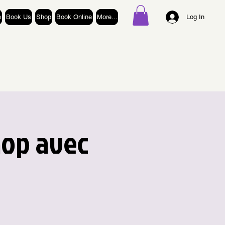
e
Book Us
Shop
Book Online
More...
Log In
hop avec