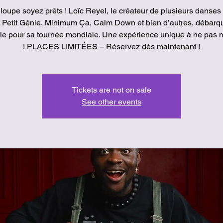
oupe soyez prêts ! Loïc Reyel, le créateur de plusieurs danses 
Petit Génie, Minimum Ça, Calm Down et bien d’autres, débarq
ille pour sa tournée mondiale. Une expérience unique à ne pas
! PLACES LIMITÉES – Réservez dès maintenant !
Tickets are not on sale
See other events