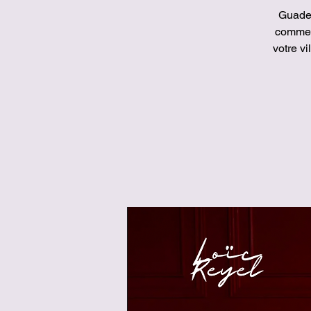
Guadel
comme 
votre v