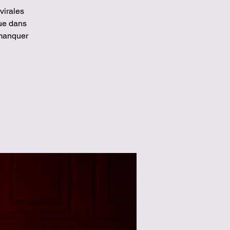
virales
ue dans
 manquer