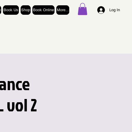
e
Book Us
Shop
Book Online
More...
Log In
Dance
 vol 2