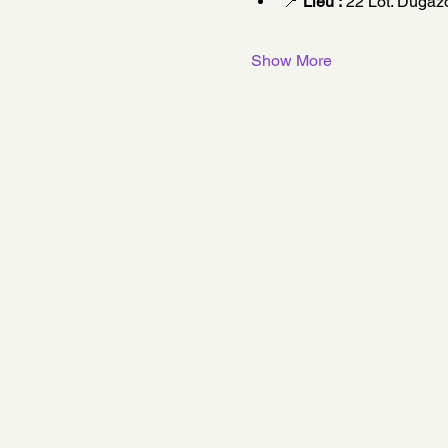
📍 
Lieu :
 22 Lot. Duga
Show More