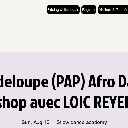
Pricing & Schedule
Register
Ateliers & Tourné
eloupe (PAP) Afro 
hop avec LOIC REYEL
Sun, Aug 10
  |  
Sflow dance academy