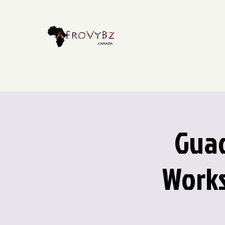
Guad
Works