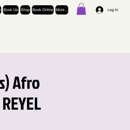
e
Book Us
Shop
Book Online
More...
Log In
s) Afro
 REYEL