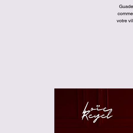
Guadel
comme 
votre v