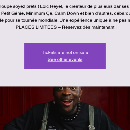
oupe soyez prêts ! Loïc Reyel, le créateur de plusieurs danses 
Petit Génie, Minimum Ça, Calm Down et bien d’autres, débarq
ille pour sa tournée mondiale. Une expérience unique à ne pas
! PLACES LIMITÉES – Réservez dès maintenant !
Tickets are not on sale
See other events