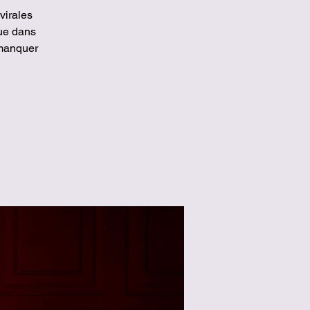
virales
ue dans
 manquer