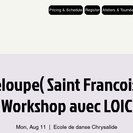
Pricing & Schedule
Register
Ateliers & Tourné
oupe( Saint Francoi
 Workshop avec LOIC
Mon, Aug 11
  |  
Ecole de danse Chrysalide