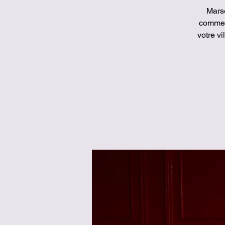
Marse
comme 
votre v