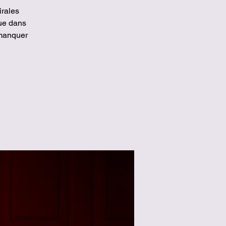
irales
ue dans
 manquer