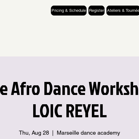
Pricing & Schedule
Register
Ateliers & Tourné
le Afro Dance Works
LOIC REYEL
Thu, Aug 28
  |  
Marseille dance academy