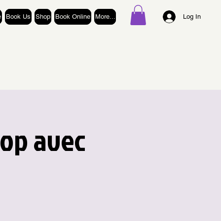
e
Book Us
Shop
Book Online
More...
Log In
hop avec