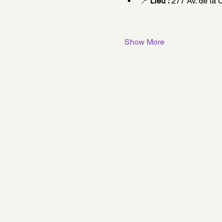
📍 
Lieu :
 277 Av. de la 
Show More