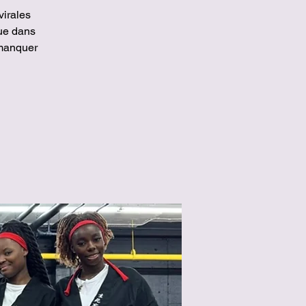
virales
ue dans
 manquer