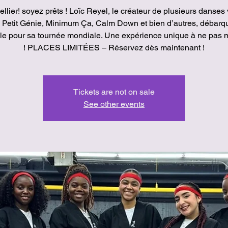
llier! soyez prêts ! Loïc Reyel, le créateur de plusieurs danses 
Petit Génie, Minimum Ça, Calm Down et bien d’autres, débarq
ille pour sa tournée mondiale. Une expérience unique à ne pas
! PLACES LIMITÉES – Réservez dès maintenant !
Tickets are not on sale
See other events