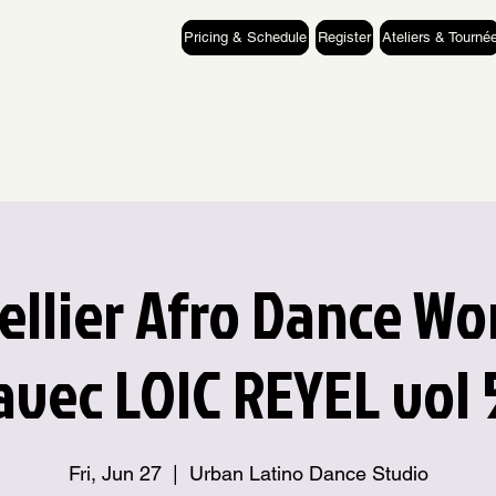
Pricing & Schedule
Register
Ateliers & Tourné
llier Afro Dance W
avec LOIC REYEL vol 
Fri, Jun 27
  |  
Urban Latino Dance Studio