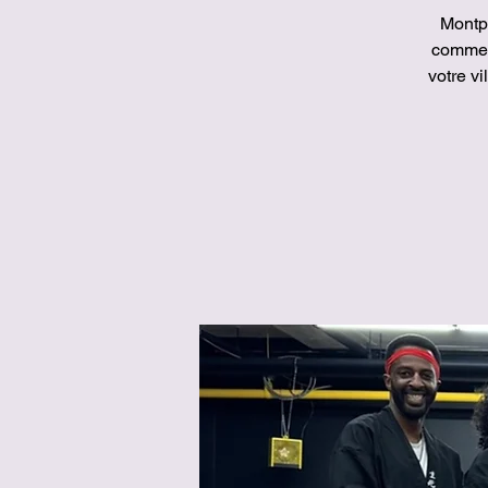
Montpe
comme 
votre v