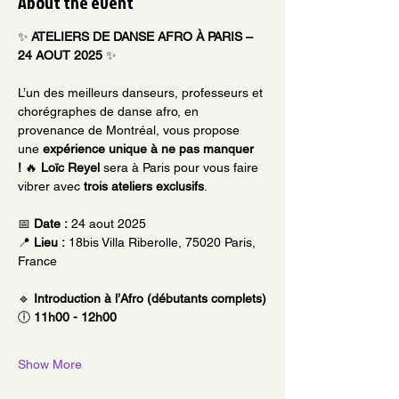
About the event
✨
 ATELIERS DE DANSE AFRO À PARIS – 
24 AOUT 2025 
✨
L’un des meilleurs danseurs, professeurs et 
chorégraphes de danse afro, en 
provenance de Montréal, vous propose 
une 
expérience unique à ne pas manquer 
!
 🔥 
Loïc Reyel
 sera à Paris pour vous faire 
vibrer avec 
trois ateliers exclusifs
.
📅 
Date :
 24 aout 2025
📍 
Lieu :
 18bis Villa Riberolle, 75020 Paris, 
France
🔹 
Introduction à l’Afro (débutants complets)
🕕 
11h00 - 12h00
Show More