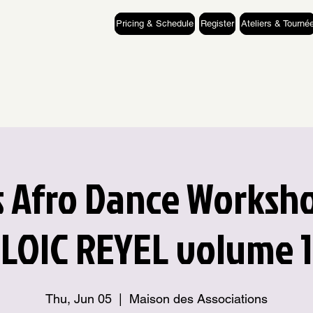
Pricing & Schedule
Register
Ateliers & Tourné
 Afro Dance Worksh
LOIC REYEL volume 1
Thu, Jun 05
  |  
Maison des Associations