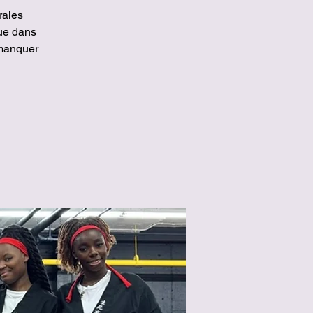
rales
ue dans
 manquer