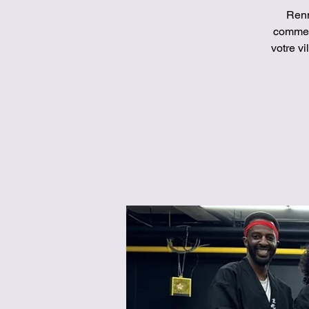
Renn
comme 
votre v