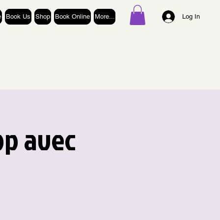
e
Book Us
Shop
Book Online
More...
Log In
op avec