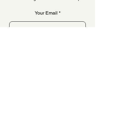
Your Email
SUBSCRIBE
QUESTIONS & ANSWERS
FAQ
OUR STORY
CONTACT US